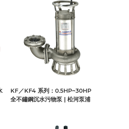
水
KF／KF4 系列：0.5HP~30HP
全不鏽鋼沉水污物泵 | 松河泵浦