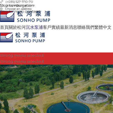
(+035) 527-1710-70
Skip to navigation
google@gmail.com
Choose an address
Skip to main content
首頁
關於松河
沉水泵浦
客戶實績
最新消息
聯絡我們
繁體中文
Wrong menu selected
Wrong menu selected
我想要找 ..
首頁
沉水泵浦