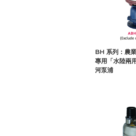
BH 系列：農
專用「水陸兩
河泵浦