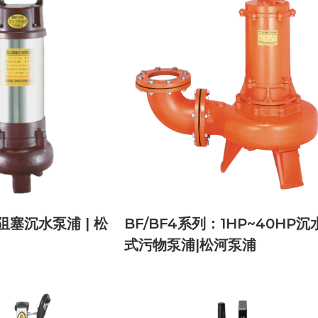
阻塞沉水泵浦 | 松
BF/BF4系列：1HP~40HP沉
式污物泵浦|松河泵浦